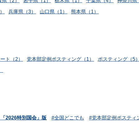
森県（2）
岩手県（1）
栃木県（1）
千葉県（4）
神奈川県
1）
兵庫県（3）
山口県（1）
熊本県（1）
ート（2）
党本部定例ポスティング（1）
ポスティング（5
）
「2026特別国会」版
全国どこでも
党本部定例ポスティ