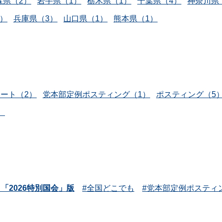
森県（2）
岩手県（1）
栃木県（1）
千葉県（4）
神奈川県
1）
兵庫県（3）
山口県（1）
熊本県（1）
ート（2）
党本部定例ポスティング（1）
ポスティング（5
）
「2026特別国会」版
全国どこでも
党本部定例ポスティ